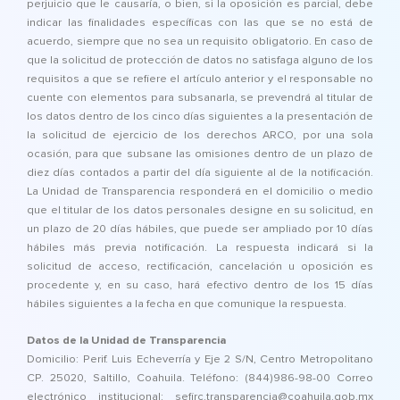
perjuicio que le causaría, o bien, si la oposición es parcial, debe
indicar las finalidades específicas con las que se no está de
acuerdo, siempre que no sea un requisito obligatorio. En caso de
que la solicitud de protección de datos no satisfaga alguno de los
requisitos a que se refiere el artículo anterior y el responsable no
cuente con elementos para subsanarla, se prevendrá al titular de
los datos dentro de los cinco días siguientes a la presentación de
la solicitud de ejercicio de los derechos ARCO, por una sola
ocasión, para que subsane las omisiones dentro de un plazo de
diez días contados a partir del día siguiente al de la notificación.
La Unidad de Transparencia responderá en el domicilio o medio
que el titular de los datos personales designe en su solicitud, en
un plazo de 20 días hábiles, que puede ser ampliado por 10 días
hábiles más previa notificación. La respuesta indicará si la
solicitud de acceso, rectificación, cancelación u oposición es
procedente y, en su caso, hará efectivo dentro de los 15 días
hábiles siguientes a la fecha en que comunique la respuesta.
Datos de la Unidad de Transparencia
Domicilio: Perif. Luis Echeverría y Eje 2 S/N, Centro Metropolitano
CP. 25020, Saltillo, Coahuila. Teléfono: (844)986-98-00 Correo
electrónico institucional: sefirc.transparencia@coahuila.gob.mx