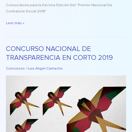
Convocatoria para la Décima Edición Del “Premio Nacional De
Contraloría Social 2018”
Leer más »
CONCURSO NACIONAL DE
CONCURSO
NACIONAL
TRANSPARENCIA EN CORTO 2019
DE
TRANSPARENCIA
Concursos
/
Luis Angel Camacho
EN
CORTO
2019