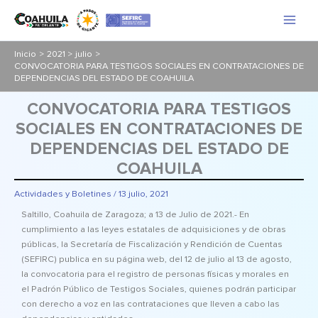
Ir
al
contenido
Inicio
2021
julio
CONVOCATORIA PARA TESTIGOS SOCIALES EN CONTRATACIONES DE
DEPENDENCIAS DEL ESTADO DE COAHUILA
CONVOCATORIA PARA TESTIGOS
SOCIALES EN CONTRATACIONES DE
DEPENDENCIAS DEL ESTADO DE
COAHUILA
Actividades y Boletines
/
13 julio, 2021
Saltillo, Coahuila de Zaragoza; a 13 de Julio de 2021.- En
cumplimiento a las leyes estatales de adquisiciones y de obras
públicas, la Secretaría de Fiscalización y Rendición de Cuentas
(SEFIRC) publica en su página web, del 12 de julio al 13 de agosto,
la convocatoria para el registro de personas físicas y morales en
el Padrón Público de Testigos Sociales, quienes podrán participar
con derecho a voz en las contrataciones que lleven a cabo las