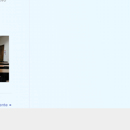
tivo
iente
→