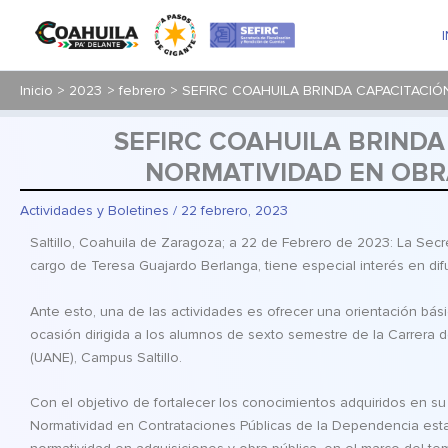
Ir
al
contenido
Inicio
2023
febrero
SEFIRC COAHUILA BRINDA CAPACITACIÓ
SEFIRC COAHUILA BRINDA
NORMATIVIDAD EN OBR
Actividades y Boletines
/
22 febrero, 2023
Saltillo, Coahuila de Zaragoza; a 22 de Febrero de 2023: La Secr
cargo de Teresa Guajardo Berlanga, tiene especial interés en difu
Ante esto, una de las actividades es ofrecer una orientación bási
ocasión dirigida a los alumnos de sexto semestre de la Carrera
(UANE), Campus Saltillo.
Con el objetivo de fortalecer los conocimientos adquiridos en s
Normatividad en Contrataciones Públicas de la Dependencia esta