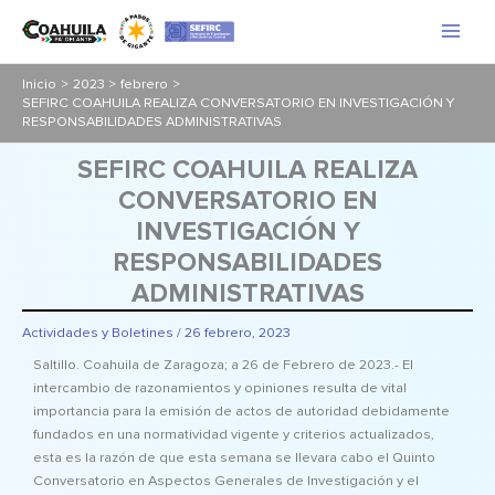
Ir
al
contenido
Inicio
2023
febrero
SEFIRC COAHUILA REALIZA CONVERSATORIO EN INVESTIGACIÓN Y
RESPONSABILIDADES ADMINISTRATIVAS
SEFIRC COAHUILA REALIZA
CONVERSATORIO EN
INVESTIGACIÓN Y
RESPONSABILIDADES
ADMINISTRATIVAS
Actividades y Boletines
/
26 febrero, 2023
Saltillo. Coahuila de Zaragoza; a 26 de Febrero de 2023.- El
intercambio de razonamientos y opiniones resulta de vital
importancia para la emisión de actos de autoridad debidamente
fundados en una normatividad vigente y criterios actualizados,
esta es la razón de que esta semana se llevara cabo el Quinto
Conversatorio en Aspectos Generales de Investigación y el