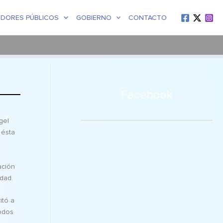
IDORES PÚBLICOS
GOBIERNO
CONTACTO
Facebook
gel
 ésta
ación
idad.
itó a
todos