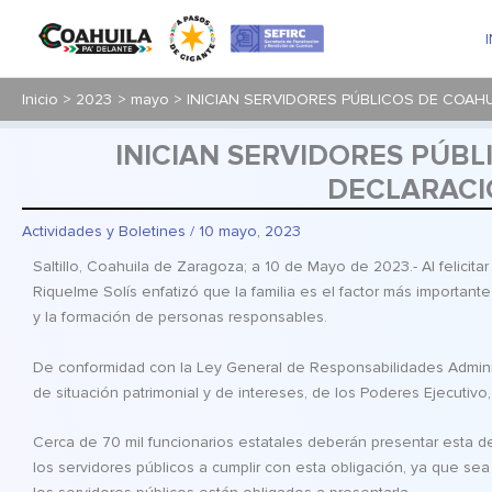
Ir
al
contenido
Inicio
2023
mayo
INICIAN SERVIDORES PÚBLICOS DE COAH
INICIAN SERVIDORES PÚB
DECLARACI
Actividades y Boletines
/
10 mayo, 2023
Saltillo, Coahuila de Zaragoza; a 10 de Mayo de 2023.- Al felicit
Riquelme Solís enfatizó que la familia es el factor más importan
y la formación de personas responsables.
De conformidad con la Ley General de Responsabilidades Adminis
de situación patrimonial y de intereses, de los Poderes Ejecutivo, 
Cerca de 70 mil funcionarios estatales deberán presentar esta dec
los servidores públicos a cumplir con esta obligación, ya que se