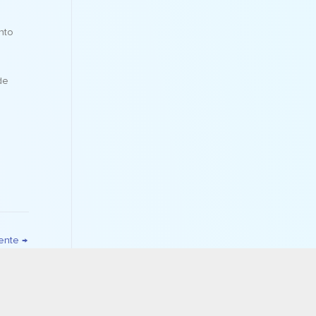
nto
de
iente
→